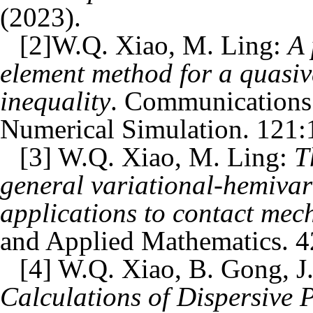
(2023).
[
2
]W.Q.
Xiao, M. Ling:
A 
element method for a quasiv
inequality
. Communications 
Numerical Simulation. 121
:
[
3
] W.Q. Xiao, M. Ling:
T
general variational-hemivari
applications to contact mec
and Applied Mathematics. 4
[
4
] W.Q. Xiao, B. Gong, J
Calculations of Dispersive 