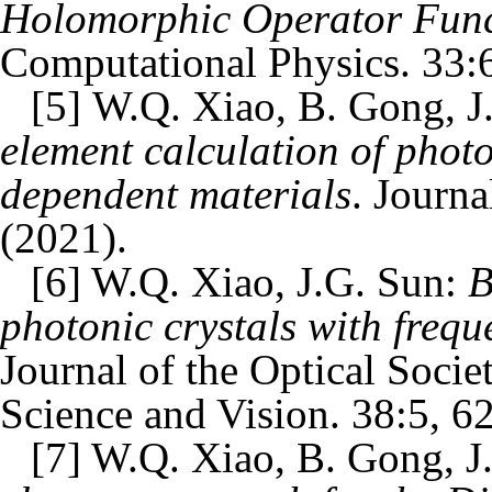
Holomorphic Operator Func
Computational Physics. 33:
[
5
]
W.Q. Xiao
, B. Gong, 
element calculation of photo
dependent materials
. Journa
(2021).
[
6
] W.Q. Xiao, J.G. Sun:
B
photonic crystals with frequ
Journal of the Optical Soci
Science and Vision. 38:5, 6
[
7
] W.Q. Xiao, B. Gong, 