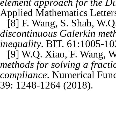
element approach for the Di
Applied Mathematics Letter
[
8
] F. Wang, S. Shah, W.Q
discontinuous Galerkin meth
inequality
. BIT. 61:1005-10
[
9
] W.Q. Xiao, F. Wang, 
methods for solving a fract
compliance
. Numerical Func
39: 1248-1264 (2018).