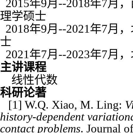
2015
年
9
月
--2018
年
7
月，
理学硕士
2018
年
9
月
--2021
年
7
月，
士
2021
年
7
月
--2023
年
7
月，
主讲课程
线性代数
科研论著
[
1
] W.Q. Xiao, M. Ling:
V
history-dependent variationa
contact problems
.
Journal o