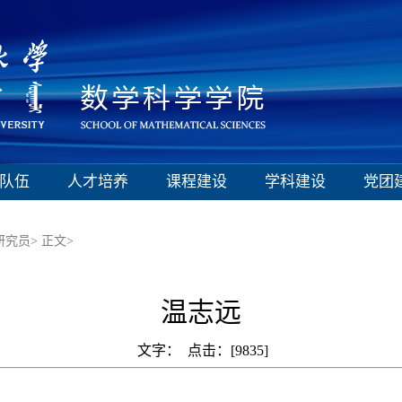
队伍
人才培养
课程建设
学科建设
党团
研究员>
正文>
温志远
文字： 点击：[
9835
]