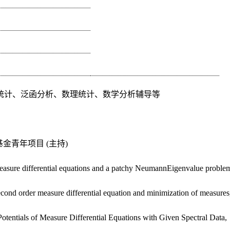
统计、泛函分析、数理统计、数学分析辅导等
基金青年项目
(
主持
)
asure differential equations and a patchy NeumannEigenvalue problem,
ond order measure differential equation and minimization of measures, 
tentials of Measure Differential Equations with Given Spectral Data,