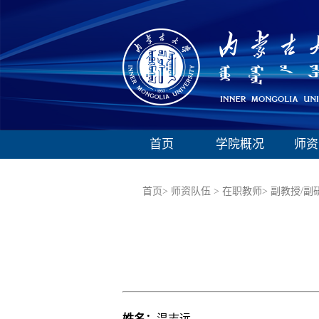
首页
学院概况
师资
首页>
师资队伍 >
在职教师>
副教授/副
姓名：
温志远