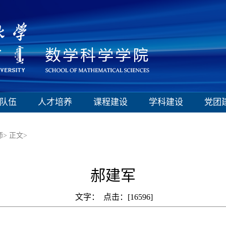
队伍
人才培养
课程建设
学科建设
党团
师>
正文>
郝建军
文字： 点击：[
16596
]