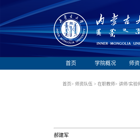
首页
学院概况
师资
首页>
师资队伍 >
在职教师>
讲师/实验
郝建军