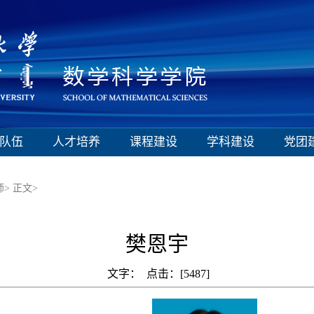
队伍
人才培养
课程建设
学科建设
党团
师>
正文>
樊恩宇
文字： 点击：[
5487
]