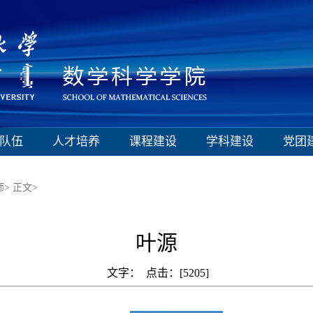
队伍
人才培养
课程建设
学科建设
党团
师>
正文>
叶源
文字： 点击：[
5205
]