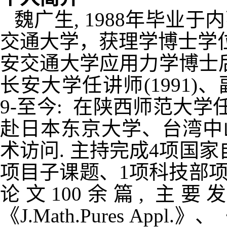
魏广生
, 1988
年毕业于内
交通大学，获理学博士学
安交通大学应用力学博士
长安大学任讲师
(1991)
、
9-
至今
:
在陕西师范大学
赴日本东京大学、台湾中
术访问
.
主持完成
4
项国家
项目子课题、
1
项科技部
论文
100
余篇
,
主要
《
J.Math.Pures Appl.
》、