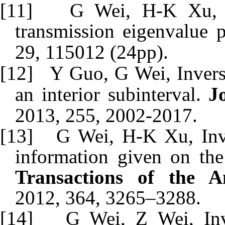
[11]
G Wei, H-K Xu, In
transmission eigenvalue
29,
115012 (24pp)
.
[12]
Y Guo, G Wei, Invers
an interior subinterval
.
J
2013, 255, 2002-2017.
[13]
G Wei, H-K Xu, Inve
information given on the
Transactions of the A
2012, 364, 3265–3288.
[14]
G Wei, Z Wei, Inv