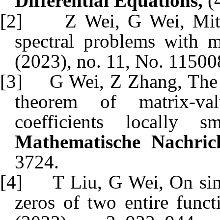
Differential Equations,
(
[2]
Z Wei, G Wei, Mitt
spectral problems with 
(2023), no. 11, No. 11500
[3]
G Wei, Z Zhang, The
theorem of matrix-val
coefficients locally 
Mathematische Nachric
3724.
[4]
T Liu, G Wei, On sim
zeros of two entire func