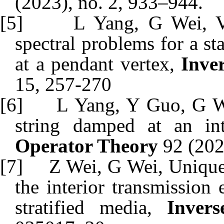
(2023), no. 2, 933–944.
[5]
L Yang, G Wei, V
spectral problems for a st
at a pendant vertex,
Inve
15, 257-270
[6]
L Yang, Y Guo, G Wei
string damped at an in
Operator Theory
92 (2020
[7]
Z Wei, G Wei, Unique 
the interior transmission
stratified media,
Invers