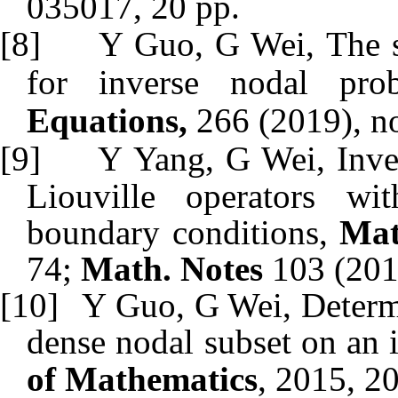
035017, 20 pp.
[8]
Y Guo, G Wei,
The 
for inverse nodal pr
Equations,
266 (2019), n
[9]
Y Yang, G Wei,
Inve
Liouville operators wi
boundary conditions,
Mat
74;
Math. Notes
103 (2018
[10]
Y Guo, G Wei, Determi
dense nodal subset on an i
of Mathematics
, 2015,
20