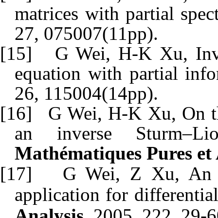
matrices with partial spec
27, 075007(11pp).
[15]
G Wei, H-K Xu, Inve
equation with partial inf
26, 115004(14pp).
[16]
G Wei, H-K Xu, On th
an inverse Sturm–Li
Mathématiques Pures et 
[17]
G Wei, Z Xu, An e
application for differentia
Analysis,
2005, 222, 29-6