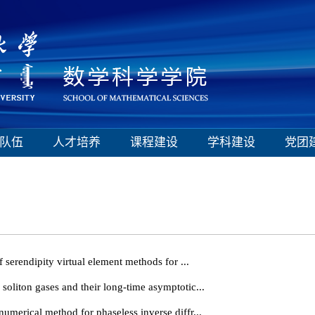
队伍
人才培养
课程建设
学科建设
党团
endipity virtual element methods for ...
n gases and their long-time asymptotic...
cal method for phaseless inverse diffr...