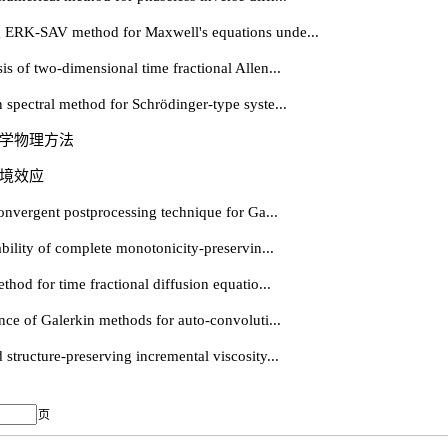
-SAV method for Maxwell's equations unde...
 two-dimensional time fractional Allen...
tral method for Schrödinger-type syste...
数学物理方法
环境效应
rgent postprocessing technique for Ga...
ty of complete monotonicity-preservin...
for time fractional diffusion equatio...
f Galerkin methods for auto-convoluti...
ture-preserving incremental viscosity...
页